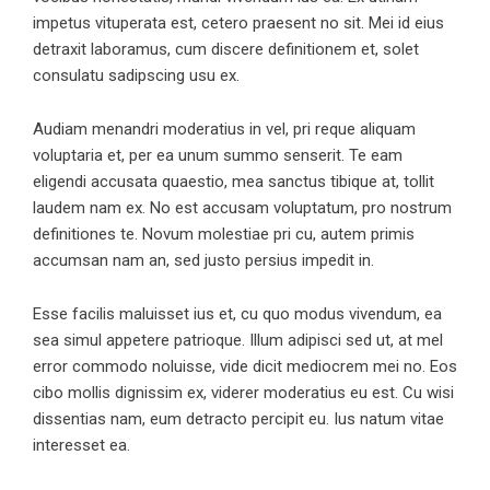
impetus vituperata est, cetero praesent no sit. Mei id eius
detraxit laboramus, cum discere definitionem et, solet
consulatu sadipscing usu ex.
Audiam menandri moderatius in vel, pri reque aliquam
voluptaria et, per ea unum summo senserit. Te eam
eligendi accusata quaestio, mea sanctus tibique at, tollit
laudem nam ex. No est accusam voluptatum, pro nostrum
definitiones te. Novum molestiae pri cu, autem primis
accumsan nam an, sed justo persius impedit in.
Esse facilis maluisset ius et, cu quo modus vivendum, ea
sea simul appetere patrioque. Illum adipisci sed ut, at mel
error commodo noluisse, vide dicit mediocrem mei no. Eos
cibo mollis dignissim ex, viderer moderatius eu est. Cu wisi
dissentias nam, eum detracto percipit eu. Ius natum vitae
interesset ea.