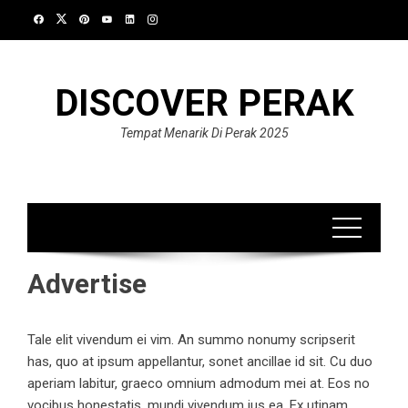
Skip
to
content
DISCOVER PERAK
Tempat Menarik Di Perak 2025
Advertise
Tale elit vivendum ei vim. An summo nonumy scripserit
has, quo at ipsum appellantur, sonet ancillae id sit. Cu duo
aperiam labitur, graeco omnium admodum mei at. Eos no
vocibus honestatis, mundi vivendum ius ea. Ex utinam