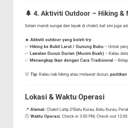
🌲
4. Aktiviti Outdoor – Hiking 
Selain mandi sungai dan lepak di chalet, kat sini juga a
🔥
Aktiviti outdoor yang boleh try:
✅
Hiking ke Bukit Larut / Gunung Bubu
– Untuk yang 
✅
Lawatan Dusun Durian (Musim Buah)
– Kalau data
✅
Menangkap Ikan dengan Cara Tradisional
– Belaj
💡
Tip:
Kalau nak hiking atau melawat dusun,
pastikan
Lokasi & Waktu Operasi
📍
Alamat:
Chalet Latip D’Batu Kurau, Batu Kurau, Pera
🕒
Waktu Operasi:
Check-in 3:00 PM, Check-out 12:0