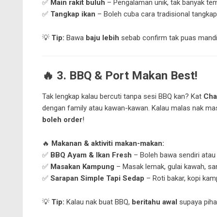
✅
Main rakit buluh
– Pengalaman unik, tak banyak te
✅
Tangkap ikan
– Boleh cuba cara tradisional tangkap
💡
Tip:
Bawa
baju lebih
sebab confirm tak puas mandi 
🔥
3. BBQ & Port Makan Best!
Tak lengkap kalau bercuti tanpa sesi BBQ kan? Kat
Cha
dengan family atau kawan-kawan. Kalau malas nak masa
boleh order
!
🔥
Makanan & aktiviti makan-makan:
✅
BBQ Ayam & Ikan Fresh
– Boleh bawa sendiri atau 
✅
Masakan Kampung
– Masak lemak, gulai kawah, sa
✅
Sarapan Simple Tapi Sedap
– Roti bakar, kopi ka
💡
Tip:
Kalau nak buat BBQ,
beritahu awal
supaya piha