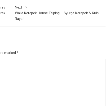
rev
Next
erak
Walid Kerepek House Taiping – Syurga Kerepek & Kuih
Raya!
 are marked
*