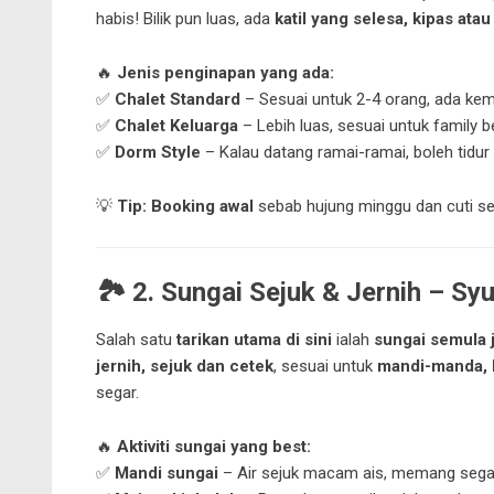
habis! Bilik pun luas, ada
katil yang selesa, kipas ata
🔥
Jenis penginapan yang ada:
✅
Chalet Standard
– Sesuai untuk 2-4 orang, ada ke
✅
Chalet Keluarga
– Lebih luas, sesuai untuk family b
✅
Dorm Style
– Kalau datang ramai-ramai, boleh tidu
💡
Tip:
Booking awal
sebab hujung minggu dan cuti s
🏞️
2. Sungai Sejuk & Jernih – Sy
Salah satu
tarikan utama di sini
ialah
sungai semula j
jernih, sejuk dan cetek
, sesuai untuk
mandi-manda, b
segar.
🔥
Aktiviti sungai yang best:
✅
Mandi sungai
– Air sejuk macam ais, memang sega