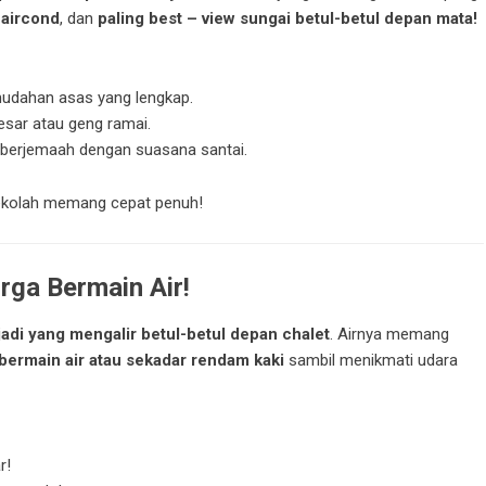
u aircond
, dan
paling best – view sungai betul-betul depan mata!
mudahan asas yang lengkap.
esar atau geng ramai.
r berjemaah dengan suasana santai.
ekolah memang cepat penuh!
urga Bermain Air!
adi yang mengalir betul-betul depan chalet
. Airnya memang
ermain air atau sekadar rendam kaki
sambil menikmati udara
r!