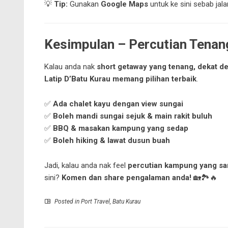
💡
Tip:
Gunakan
Google Maps
untuk ke sini sebab jala
Kesimpulan – Percutian Tenan
Kalau anda nak
short getaway yang tenang, dekat de
Latip D’Batu Kurau memang pilihan terbaik
.
✅
Ada chalet kayu dengan view sungai
✅
Boleh mandi sungai sejuk & main rakit buluh
✅
BBQ & masakan kampung yang sedap
✅
Boleh hiking & lawat dusun buah
Jadi, kalau anda nak feel
percutian kampung yang sa
sini?
Komen dan share pengalaman anda!
🏡🏞️🔥
Posted in
Port Travel
,
Batu Kurau