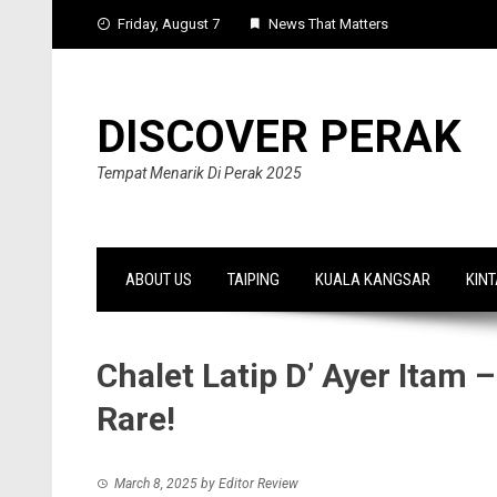
Skip
Friday, August 7
News That Matters
to
content
DISCOVER PERAK
Tempat Menarik Di Perak 2025
ABOUT US
TAIPING
KUALA KANGSAR
KINT
Chalet Latip D’ Ayer Itam 
Rare!
March 8, 2025
by
Editor Review