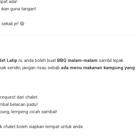
mpat ada!
 ikan guna tangan!
sekali je! 😆
let Latip
ni, anda boleh buat
BBQ malam-malam
sambil lepak
k sendiri, jangan risau sebab
ada menu makanan kampung yang
request dari chalet.
mbal belacan padu!
mpung, lempeng cicah sambal!
k chalet boleh siapkan tempat untuk anda.